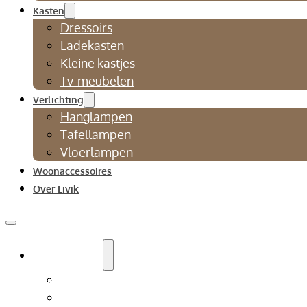
Kasten
Dressoirs
Ladekasten
Kleine kastjes
Tv-meubelen
Verlichting
Hanglampen
Tafellampen
Vloerlampen
Woonaccessoires
Over Livik
Zitmeubelen
Bankstellen
Eetkamerbanken