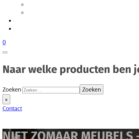
Tafellampen
Vloerlampen
Woonaccessoires
Over Livik
0
Naar welke producten ben j
Zoeken
Zoeken
×
Contact
NIET ZOMAAR MEUBELS 