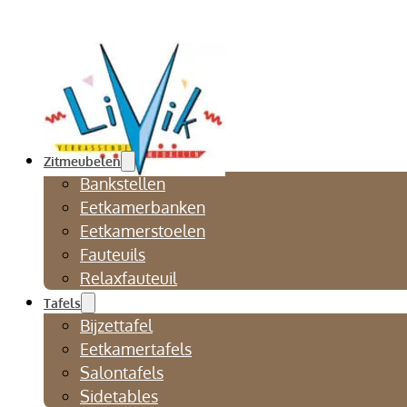
Zitmeubelen
Bankstellen
Eetkamerbanken
Eetkamerstoelen
Fauteuils
Relaxfauteuil
Tafels
Bijzettafel
Eetkamertafels
Salontafels
Sidetables